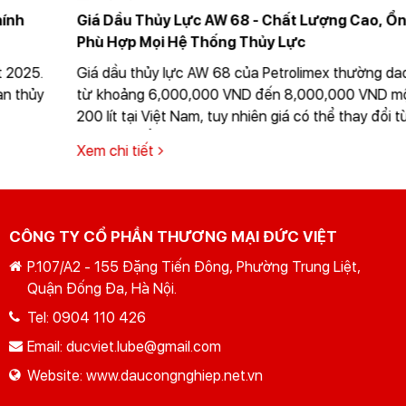
Giá Dầu Thủy Lực AW 68 - Chất Lượng Cao, Ổn Định,
Phù Hợp Mọi Hệ Thống Thủy Lực
Giá dầu thủy lực AW 68 của Petrolimex thường dao động
từ khoảng 6,000,000 VND đến 8,000,000 VND một thùng
200 lít tại Việt Nam, tuy nhiên giá có thể thay đổi tùy thuộc
vào thời điểm mua hàng và chính sách bán hàng của nhà
Xem chi tiết
cung cấp
CÔNG TY CỔ PHẦN THƯƠNG MẠI ĐỨC VIỆT
P.107/A2 - 155 Đặng Tiến Đông, Phường Trung Liệt,
Quận Đống Đa, Hà Nội.
Tel:
0904 110 426
Email:
ducviet.lube@gmail.com
Website:
www.daucongnghiep.net.vn