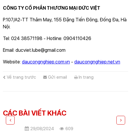
CÔNG TY CỔ PHẦN THƯƠNG MẠI ĐỨC VIỆT
P.107/A2-TT Thảm May, 155 Đặng Tiến Đông, Đống Đa, Hà
Nội.
Tel: 024 38571198 - Hotline: 0904110426
Email:
ducviet.lube@gmail.com
Website:
daucongnghiep.com.vn
-
daucongnghiep.net.vn
Về trang trước
Gửi email
In trang
CÁC BÀI VIẾT KHÁC
29/08/2024
609