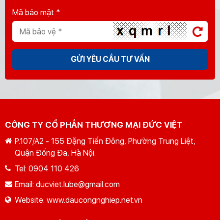
Mã bảo mật *
GỬI YÊU CẦU TƯ VẤN
CÔNG TY CỔ PHẦN THƯƠNG MẠI ĐỨC VIỆT
P.107/A2 - 155 Đặng Tiến Đông, Phường Trung Liệt,
Quận Đống Đa, Hà Nội.
Tel:
0904 110 426
Email:
ducviet.lube@gmail.com
Website:
www.daucongnghiep.net.vn