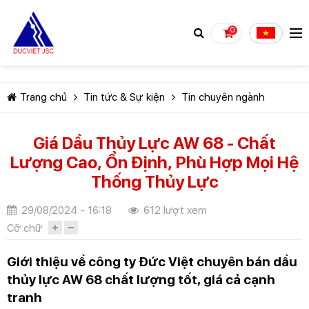
0
Trang chủ
Tin tức & Sự kiện
Tin chuyên ngành
Giá Dầu Thủy Lực AW 68 - Chất
Lượng Cao, Ổn Định, Phù Hợp Mọi Hệ
TIẾP TỤC MUA HÀNG
Thống Thủy Lực
29/08/2024 - 16:18
612 lượt xem
Cỡ chữ
Giới thiệu về công ty Đức Việt chuyên bán dầu
thủy lực AW 68 chất lượng tốt, giá cả cạnh
tranh