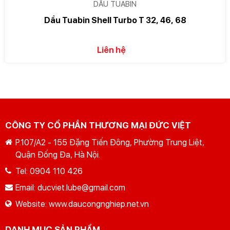
DẦU TUABIN
Dầu Tuabin Shell Turbo T 32, 46, 68
Liên hệ
CÔNG TY CỔ PHẦN THƯƠNG MẠI ĐỨC VIỆT
P.107/A2 - 155 Đặng Tiến Đông, Phường Trung Liệt,
Quận Đống Đa, Hà Nội.
Tel:
0904 110 426
Email:
ducviet.lube@gmail.com
Website:
www.daucongnghiep.net.vn
DANH MỤC SẢN PHẨM