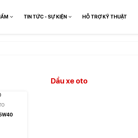
HẨM
TIN TỨC - SỰ KIỆN
HỖ TRỢ KỸ THUẬT
TIẾP
Dầu xe oto
TO
15W40