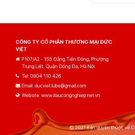
CÔNG TY CỔ PHẦN THƯƠNG MẠI ĐỨC
VIỆT
P.107/A2 - 155 Đặng Tiến Đông, Phường
Trung Liệt, Quận Đống Đa, Hà Nội.
Tel:
0904 110 426
Email:
ducviet.lube@gmail.com
Website:
www.daucongnghiep.net.vn
© 2021 Bản quyền thuộc về Cô