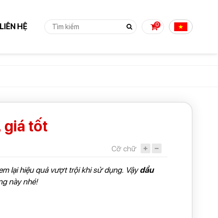
0
LIÊN HỆ
 TỤC MUA HÀNG
giá tốt
Cỡ chữ
 lại hiệu quả vượt trội khi sử dụng. Vậy
dầu
ếng này nhé!