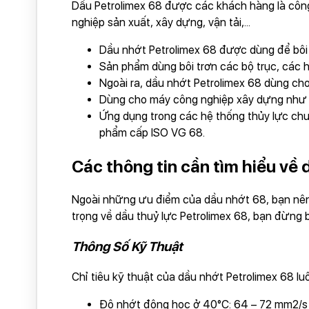
Dầu Petrolimex 68 được các khách hàng là công
nghiệp sản xuất, xây dựng, vận tải,...
Dầu nhớt Petrolimex 68 được dùng để bôi t
Sản phẩm dùng bôi trơn các bộ trục, các 
Ngoài ra, dầu nhớt Petrolimex 68 dùng ch
Dùng cho máy công nghiệp xây dựng như má
Ứng dụng trong các hệ thống thủy lực ch
phẩm cấp ISO VG 68.
Các thông tin cần tìm hiểu về 
Ngoài những ưu điểm của dầu nhớt 68, bạn nên
trọng về dầu thuỷ lực Petrolimex 68, bạn đừng 
Thông Số Kỹ Thuật
Chỉ tiêu kỹ thuật của dầu nhớt Petrolimex 68 l
Độ nhớt động học ở 40°C: 64 – 72 mm2/s