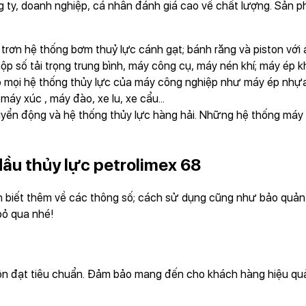
 ty, doanh nghiệp, cá nhân đánh giá cao về chất lượng. Sản 
rơn hệ thống bơm thuỷ lực cánh gạt; bánh răng và piston với á
hộp số tải trọng trung bình, máy công cụ, máy nén khí; máy é
o mọi hệ thống thủy lực của máy công nghiệp như máy ép nhựa,
y xúc , máy đào, xe lu, xe cẩu...
uyển động và hệ thống thủy lực hàng hải. Những hệ thống má
dầu thủy lực petrolimex 68
 biết thêm về các thông số; cách sử dụng cũng như bảo quản 
bỏ qua nhé!
uôn đạt tiêu chuẩn. Đảm bảo mang đến cho khách hàng hiệu quả