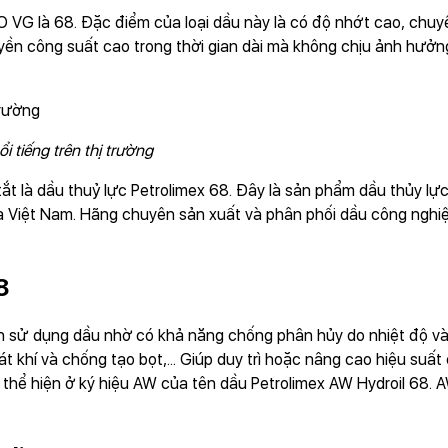
 ISO VG là 68. Đặc điểm của loại dầu này là có độ nhớt cao, 
uyền công suất cao trong thời gian dài mà không chịu ảnh hưởn
i tiếng trên thị trường
tắt là dầu thuỷ lực Petrolimex 68. Đây là sản phẩm dầu thủy lự
của Việt Nam. Hãng chuyên sản xuất và phân phối dầu công ngh
8
ian sử dụng dầu nhờ có khả năng chống phân hủy do nhiệt độ v
t khí và chống tạo bọt,... Giúp duy trì hoặc nâng cao hiệu suất
ể hiện ở ký hiệu AW của tên dầu Petrolimex AW Hydroil 68. AW 