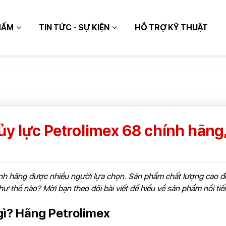
HẨM
TIN TỨC - SỰ KIỆN
HỖ TRỢ KỸ THUẬT
TIẾP
ủy lực Petrolimex 68 chính hãng, 
h hãng được nhiều người lựa chọn. Sản phẩm chất lượng cao đem
như thế nào? Mời bạn theo dõi bài viết để hiểu về sản phẩm nổi ti
 gì? Hãng Petrolimex