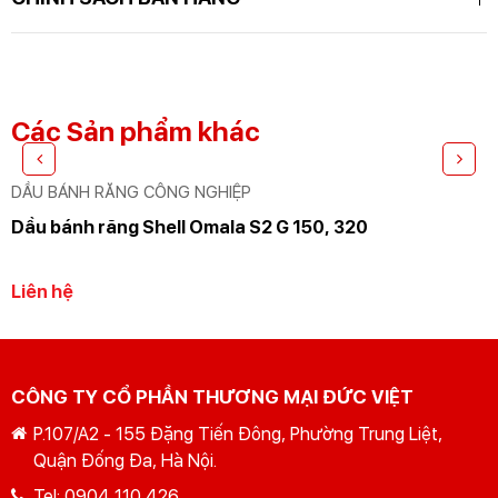
GỬI YÊU CẦU
Nhập lại
Các Sản phẩm khác
DẦU BÁNH RĂNG CÔNG NGHIỆP
Dầu bánh răng Shell Omala S2 G 150, 320
Liên hệ
CÔNG TY CỔ PHẦN THƯƠNG MẠI ĐỨC VIỆT
P.107/A2 - 155 Đặng Tiến Đông, Phường Trung Liệt,
Quận Đống Đa, Hà Nội.
Tel:
0904 110 426