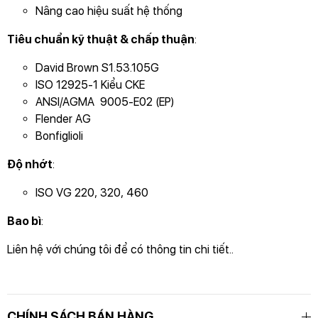
Nâng cao hiệu suất hệ thống
CHO BẠN
Tiêu chuẩn kỹ thuật & chấp thuận
:
David Brown S1.53.105G
ISO 12925-1 Kiểu CKE
ANSI/AGMA 9005-E02 (EP)
Flender AG
Bonfiglioli
Độ nhớt
:
ISO VG 220, 320, 460
Bao bì
:
Liên hệ với chúng tôi để có thông tin chi tiết..
CHÍNH SÁCH BÁN HÀNG