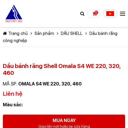
0
Trang chủ
Sản phẩm
DẦU SHELL
Dầu bánh răng
công nghiệp
Dầu bánh răng Shell Omala S4 WE 220, 320,
460
TIẾP TỤC MUA HÀNG
MÃ SP:
OMALA S4 WE 220, 320, 460
Liên hệ
Màu sắc:
MUA NGAY
Giao tận nơi hoặc tại cửa hàng