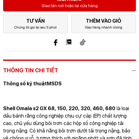
Giao tận nơi hoặc tại cửa hàng
TƯ VẤN
THÊM VÀO GIỎ
Chúng tôi gọi lại sau 5 phút
Giao hàng nhanh chóng
THÔNG TIN CHI TIẾT
Thông số kỹ thuật
MSDS
Shell Omala s2 GX 68, 150, 220, 320, 460, 680
là loại
dầu bánh răng công nghiệp chịu cự cáp (EP) chất lượng
cao, chủ yếu dùng bôi trơn các hộp số công nghiệp tải
trọng nặng. Có khả năng bôi trơn dưới tải trọng nặng, bảo
vệ chống vi rỗ, tương thích với gioăng phớt và sơn đã tính