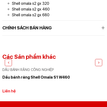
Shell omala s2 gx 320
Shell omala s2 gx 460
Shell omala s2 gx 680
CHÍNH SÁCH BÁN HÀNG
GỬI YÊU CẦU
Nhập lại
Các Sản phẩm khác
DẦU BÁNH RĂNG CÔNG NGHIỆP
Dầu bánh răng Shell Omala S1 W460
Liên hệ