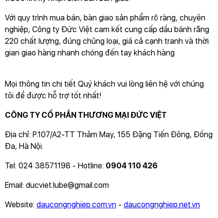
Với quy trình mua bán, bàn giao sản phẩm rõ ràng, chuyên
nghiệp, Công ty Đức Việt cam kết cung cấp dầu bánh răng
220 chất lượng, đúng chủng loại, giá cả cạnh tranh và thời
gian giao hàng nhanh chóng đến tay khách hàng
Mọi thông tin chi tiết Quý khách vui lòng liên hệ với chúng
tôi để được hỗ trợ tốt nhất!
CÔNG TY CỔ PHẦN THƯƠNG MẠI ĐỨC VIỆT
Địa chỉ: P.107/A2-TT Thảm May, 155 Đặng Tiến Đông, Đống
Đa, Hà Nội.
Tel: 024 38571198 - Hotline:
0904 110 426
Email:
ducviet.lube@gmail.com
Website:
daucongnghiep.com.vn
-
daucongnghiep.net.vn