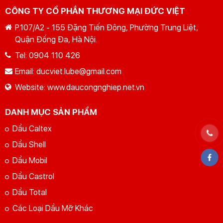
CÔNG TY CỔ PHẦN THƯƠNG MẠI ĐỨC VIỆT
P.107/A2 - 155 Đặng Tiến Đông, Phường Trung Liệt,
Quận Đống Đa, Hà Nội.
Tel:
0904 110 426
Email:
ducviet.lube@gmail.com
Website:
www.daucongnghiep.net.vn
DANH MỤC SẢN PHẨM
Dầu Caltex
Dầu Shell
Dầu Mobil
Dầu Castrol
Dầu Total
Các Loại Dầu Mỡ Khác