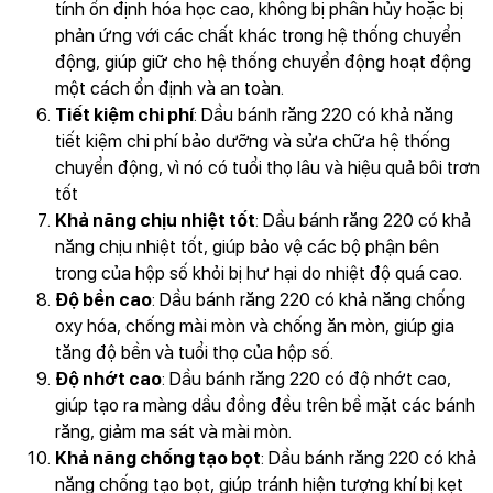
tính ổn định hóa học cao, không bị phân hủy hoặc bị
phản ứng với các chất khác trong hệ thống chuyển
động, giúp giữ cho hệ thống chuyển động hoạt động
một cách ổn định và an toàn.
Tiết kiệm chi phí
: Dầu bánh răng 220 có khả năng
tiết kiệm chi phí bảo dưỡng và sửa chữa hệ thống
chuyển động, vì nó có tuổi thọ lâu và hiệu quả bôi trơn
tốt
Khả năng chịu nhiệt tốt
: Dầu bánh răng 220 có khả
năng chịu nhiệt tốt, giúp bảo vệ các bộ phận bên
trong của hộp số khỏi bị hư hại do nhiệt độ quá cao.
Độ bền cao
: Dầu bánh răng 220 có khả năng chống
oxy hóa, chống mài mòn và chống ăn mòn, giúp gia
tăng độ bền và tuổi thọ của hộp số.
Độ nhớt cao
: Dầu bánh răng 220 có độ nhớt cao,
giúp tạo ra màng dầu đồng đều trên bề mặt các bánh
răng, giảm ma sát và mài mòn.
Khả năng chống tạo bọt
: Dầu bánh răng 220 có khả
năng chống tạo bọt, giúp tránh hiện tượng khí bị kẹt