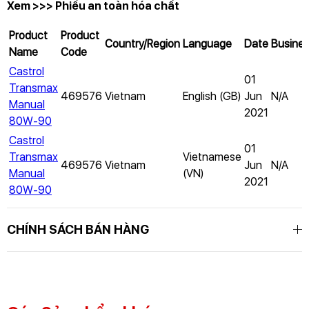
Xem >>> Phiếu an toàn hóa chất
Product
Product
Country/Region
Language
Date
Busine
Name
Code
Castrol
01
Transmax
469576
Vietnam
English (GB)
Jun
N/A
Manual
GỬI THÔNG TIN ĐỂ CHÚNG TÔI TƯ VẤN
2021
80W-90
CHO BẠN
Castrol
01
Transmax
Vietnamese
469576
Vietnam
Jun
N/A
Manual
(VN)
2021
80W-90
CHÍNH SÁCH BÁN HÀNG