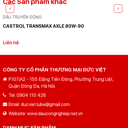
Các Sản phẩm khác
DẦU TRUYỀN ĐỘNG
CASTROL TRANSMAX AXLE 80W-90
Liên hệ
GỬI YÊU CẦU
Nhập lại
CÔNG TY CỔ PHẦN THƯƠNG MẠI ĐỨC VIỆT
P.107/A2 - 155 Đặng Tiến Đông, Phường Trung Liệt,
Quận Đống Đa, Hà Nội.
Tel:
0904 110 426
Email:
ducviet.lube@gmail.com
Website:
www.daucongnghiep.net.vn
DANH MỤC SẢN PHẨM