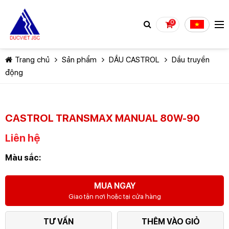
0
Trang chủ
Sản phẩm
DẦU CASTROL
Dầu truyền
động
CASTROL TRANSMAX MANUAL 80W-90
TIẾP TỤC MUA HÀNG
Liên hệ
Màu sắc:
MUA NGAY
Giao tận nơi hoặc tại cửa hàng
TƯ VẤN
THÊM VÀO GIỎ