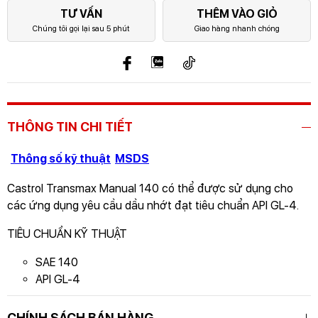
TƯ VẤN
THÊM VÀO GIỎ
Chúng tôi gọi lại sau 5 phút
Giao hàng nhanh chóng
THÔNG TIN CHI TIẾT
Thông số kỹ thuật
MSDS
Castrol Transmax Manual 140 có thể được sử dụng cho
các ứng dụng yêu cầu dầu nhớt đạt tiêu chuẩn API GL-4.
TIÊU CHUẨN KỸ THUẬT
SAE 140
API GL-4
GỬI THÔNG TIN ĐỂ CHÚNG TÔI TƯ VẤN
CHÍNH SÁCH BÁN HÀNG