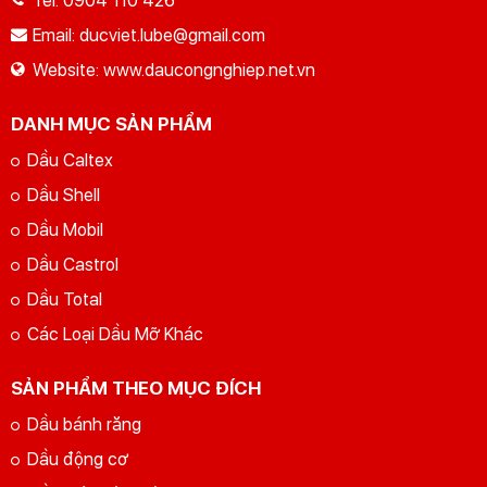
Tel:
0904 110 426
Email:
ducviet.lube@gmail.com
Website:
www.daucongnghiep.net.vn
GỬI YÊU CẦU
Nhập lại
DANH MỤC SẢN PHẨM
Dầu Caltex
Dầu Shell
Dầu Mobil
Dầu Castrol
Dầu Total
Các Loại Dầu Mỡ Khác
SẢN PHẨM THEO MỤC ĐÍCH
Dầu bánh răng
Dầu động cơ