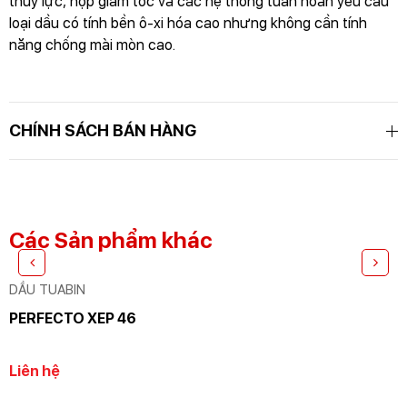
thủy lực, hộp giảm tốc và các hệ thống tuần hoàn yêu cầu
loại dầu có tính bền ô-xi hóa cao nhưng không cần tính
năng chống mài mòn cao.
GỬI THÔNG TIN ĐỂ CHÚNG TÔI TƯ VẤN
CHO BẠN
CHÍNH SÁCH BÁN HÀNG
Các Sản phẩm khác
DẦU TUABIN
PERFECTO XEP 46
Liên hệ