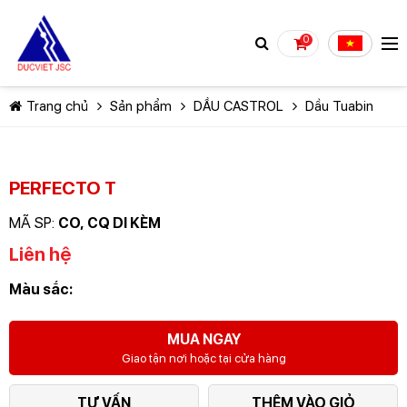
0
Trang chủ
Sản phẩm
DẦU CASTROL
Dầu Tuabin
PERFECTO T
MÃ SP:
CO, CQ DI KÈM
TIẾP TỤC MUA HÀNG
Liên hệ
Màu sắc:
MUA NGAY
Giao tận nơi hoặc tại cửa hàng
TƯ VẤN
THÊM VÀO GIỎ