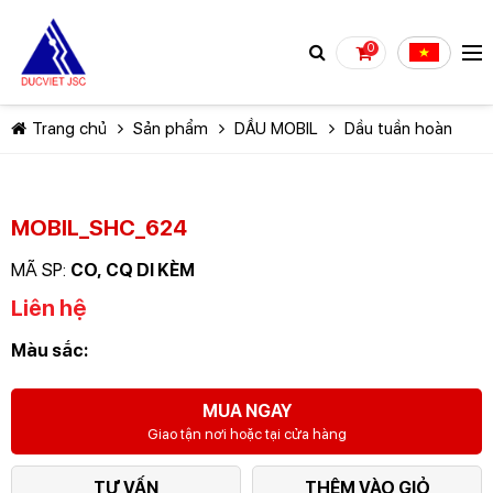
0
Trang chủ
Sản phẩm
DẦU MOBIL
Dầu tuần hoàn
MOBIL_SHC_624
MÃ SP:
CO, CQ DI KÈM
TIẾP TỤC MUA HÀNG
Liên hệ
Màu sắc:
MUA NGAY
Giao tận nơi hoặc tại cửa hàng
TƯ VẤN
THÊM VÀO GIỎ