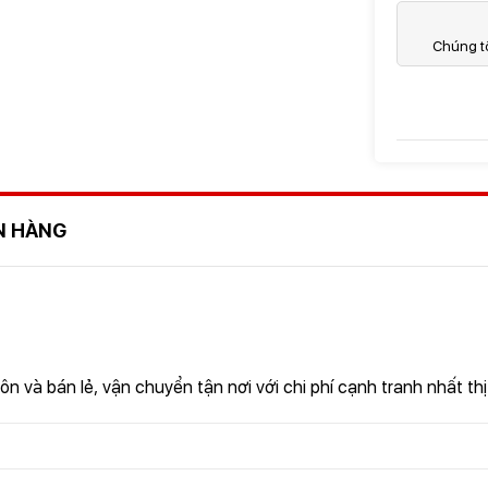
Chúng tô
GỬI THÔNG TIN ĐỂ CHÚNG TÔI TƯ VẤN CHO BẠ
N HÀNG
à bán lẻ, vận chuyển tận nơi với chi phí cạnh tranh nhất thị