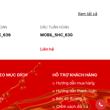
Xem tất cả
HOÀN
DẦU TUẦN HOÀN
C_636
MOBIL_SHC_630
Liên hệ
EO MỤC ĐÍCH
HỖ TRỢ KHÁCH HÀNG
g
Hướng dẫn mua hàng
Hướng dẫn thanh toán
hí
Bản đồ đường đi
Chính sách đổi trả