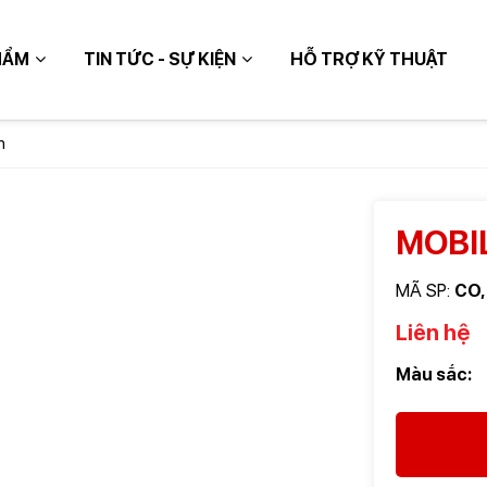
HẨM
TIN TỨC - SỰ KIỆN
HỖ TRỢ KỸ THUẬT
n
MOBI
TIẾP
MÃ SP:
CO,
Liên hệ
Màu sắc: