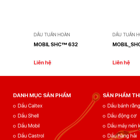
GỬI YÊU CẦU
Nhập lại
DẦU TUẦN HOÀN
DẦU TUẦN 
MOBIL SHC™ 632
MOBIL_SH
Liên hệ
Liên hệ
DANH MỤC SẢN PHẨM
SẢN PHẨM TH
Dầu Caltex
Dầu bánh răn
Dầu Shell
Dầu động cơ
Dầu Mobil
Dầu máy nén k
Dầu Castrol
Dầu hàng hải