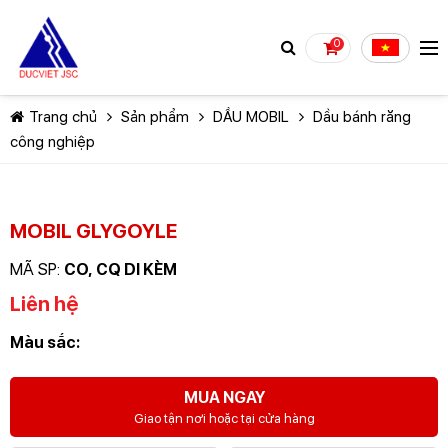
0
Trang chủ
Sản phẩm
DẦU MOBIL
Dầu bánh răng
công nghiệp
MOBIL GLYGOYLE
TIẾP TỤC MUA HÀNG
MÃ SP:
CO, CQ DI KÈM
Liên hệ
Màu sắc:
MUA NGAY
Giao tận nơi hoặc tại cửa hàng