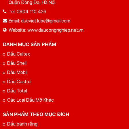
Quận Đống Đa, Hà Nội.
Tel:
0904 110 426
Email:
ducviet.lube@gmail.com
GỬI YÊU CẦU
Nhập lại
Website:
www.daucongnghiep.net.vn
DANH MỤC SẢN PHẨM
Dầu Caltex
Dầu Shell
Dầu Mobil
Dầu Castrol
Dầu Total
Các Loại Dầu Mỡ Khác
SẢN PHẨM THEO MỤC ĐÍCH
Dầu bánh răng