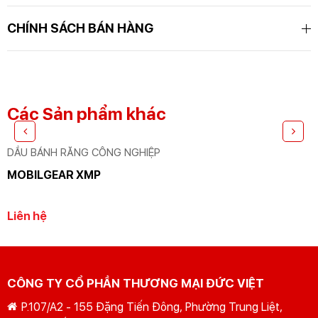
GỬI THÔNG TIN ĐỂ CHÚNG TÔI TƯ VẤN
CHÍNH SÁCH BÁN HÀNG
CHO BẠN
Các Sản phẩm khác
DẦU BÁNH RĂNG CÔNG NGHIỆP
MOBILGEAR XMP
Liên hệ
CÔNG TY CỔ PHẦN THƯƠNG MẠI ĐỨC VIỆT
P.107/A2 - 155 Đặng Tiến Đông, Phường Trung Liệt,