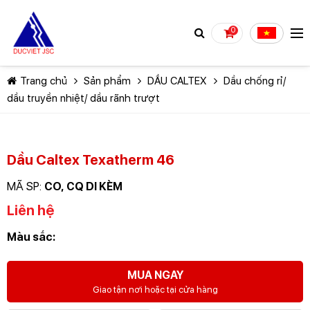
0
Trang chủ
Sản phẩm
DẦU CALTEX
Dầu chống rỉ/
dầu truyền nhiệt/ dầu rãnh trượt
Dầu Caltex Texatherm 46
TIẾP TỤC MUA HÀNG
MÃ SP:
CO, CQ DI KÈM
Liên hệ
Màu sắc:
MUA NGAY
Giao tận nơi hoặc tại cửa hàng