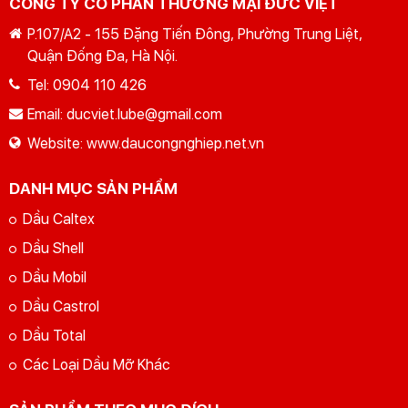
CÔNG TY CỔ PHẦN THƯƠNG MẠI ĐỨC VIỆT
P.107/A2 - 155 Đặng Tiến Đông, Phường Trung Liệt,
Quận Đống Đa, Hà Nội.
Tel:
0904 110 426
GỬI YÊU CẦU
Nhập lại
Email:
ducviet.lube@gmail.com
Website:
www.daucongnghiep.net.vn
DANH MỤC SẢN PHẨM
Dầu Caltex
Dầu Shell
Dầu Mobil
Dầu Castrol
Dầu Total
Các Loại Dầu Mỡ Khác