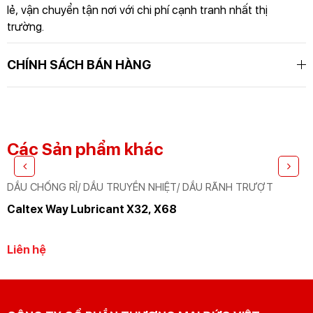
lẻ, vận chuyển tận nơi với chi phí cạnh tranh nhất thị
trường.
GỬI THÔNG TIN ĐỂ CHÚNG TÔI TƯ VẤN
CHO BẠN
CHÍNH SÁCH BÁN HÀNG
Các Sản phẩm khác
DẦU CHỐNG RỈ/ DẦU TRUYỀN NHIỆT/ DẦU RÃNH TRƯỢT
Caltex Way Lubricant X32, X68
Liên hệ