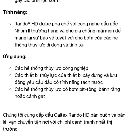
gây tắc phin lọc sớm.
GỬI THÔNG TIN ĐỂ CHÚNG TÔI TƯ VẤN
Tính năng:
CHO BẠN
Rando® HD được pha chế với công nghệ dầu gốc
Nhóm II thượng hạng và phụ gia chống mài mòn để
mang lại sự bảo vệ tuyệt vời cho bơm của các hệ
thống thủy lực di động và tĩnh tại.
Ứng dụng:
Các hệ thống thủy lực công nghiệp
Các thiết bị thủy lực của thiết bị xây dựng và lưu
động yêu cầu dầu có tính năng tách nước
Các hệ thống thủy lực có bơm pít-tông, bánh răng
hoặc cánh gạt
Chúng tôi cung cấp dầu Caltex Rando HD bán buôn và bán
lẻ, vận chuyển tận nơi với chi phí cạnh tranh nhất thị
trường.