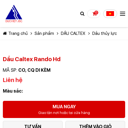
0
Trang chủ
Sản phẩm
DẦU CALTEX
Dầu thủy lực
Dầu Caltex Rando Hd
MÃ SP:
CO, CQ DI KÈM
TIẾP TỤC MUA HÀNG
Liên hệ
Màu sắc:
MUA NGAY
Giao tận nơi hoặc tại cửa hàng
TƯ VẤN
THÊM VÀO GIỎ