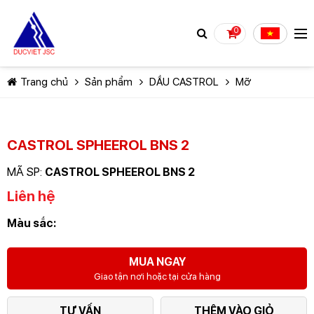
0
Trang chủ
Sản phẩm
DẦU CASTROL
Mỡ
CASTROL SPHEEROL BNS 2
MÃ SP:
CASTROL SPHEEROL BNS 2
TIẾP TỤC MUA HÀNG
Liên hệ
Màu sắc:
MUA NGAY
Giao tận nơi hoặc tại cửa hàng
TƯ VẤN
THÊM VÀO GIỎ