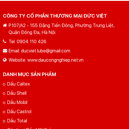
CÔNG TY CỔ PHẦN THƯƠNG MẠI ĐỨC VIỆT
P.107/A2 - 155 Đặng Tiến Đông, Phường Trung Liệt,
Quận Đống Đa, Hà Nội.
Tel:
0904 110 426
GỬI YÊU CẦU
Nhập lại
Email:
ducviet.lube@gmail.com
Website:
www.daucongnghiep.net.vn
DANH MỤC SẢN PHẨM
Dầu Caltex
Dầu Shell
Dầu Mobil
Dầu Castrol
Dầu Total