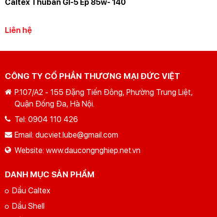
Caltex Thuban Gl-5 Ep 85w- 140
Liên hệ
CÔNG TY CỔ PHẦN THƯƠNG MẠI ĐỨC VIỆT
P.107/A2 - 155 Đặng Tiến Đông, Phường Trung Liệt,
Quận Đống Đa, Hà Nội.
Tel:
0904 110 426
Email:
ducviet.lube@gmail.com
Website:
www.daucongnghiep.net.vn
DANH MỤC SẢN PHẨM
Dầu Caltex
Dầu Shell