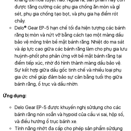
được tăng cường các phụ gia chống ăn mòn và gỉ
sét, phụ gia chống tạo bọt, và phụ gia hạ điểm rót
chảy.
Delo® Gear EP-5 hạn chế tối đa hiện tượng các bánh
GỬI THÔNG TIN ĐỂ CHÚNG TÔI TƯ VẤN
răng bị mòn và nứt vỡ bằng cách tạo một màng dầu
CHO BẠN
bảo vệ mỏng trên bề mặt bánh răng. Nhiệt do ma sát
và áp lực cao giữa các bánh răng làm cho phụ gia lưu
huỳnh-phốt pho phản ứng với bề mặt bánh răng tại
điểm tiếp xúc, nhờ đó hình thành màng dầu bảo vệ.
Sự kết hợp giữa dầu gốc tinh chế và nhiều loại phụ
gia ức chế giúp đảm bảo sự cân bằng tuổi thọ giữa
bánh răng, ổ trục và dầu nhờn.
Ứng dụng:
Delo Gear EP-5 được khuyến nghị sửdụng cho các
bánh răng nón xoắn và hypoid của cầu vi sai, hộp số,
và điều hướng ổ trục bánh xe.
Tính năng nhớt đa cấp cho phép sản phẩm sửdụng