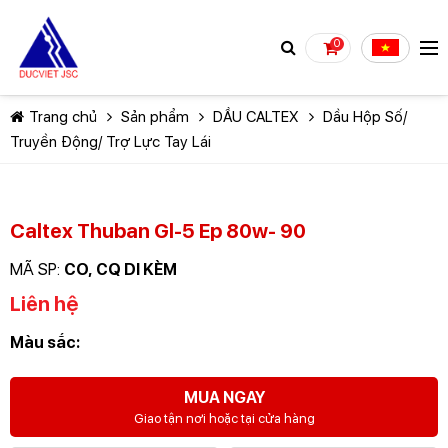
0
Trang chủ
Sản phẩm
DẦU CALTEX
Dầu Hộp Số/
Truyền Động/ Trợ Lực Tay Lái
Caltex Thuban Gl-5 Ep 80w- 90
TIẾP TỤC MUA HÀNG
MÃ SP:
CO, CQ DI KÈM
Liên hệ
Màu sắc:
MUA NGAY
Giao tận nơi hoặc tại cửa hàng