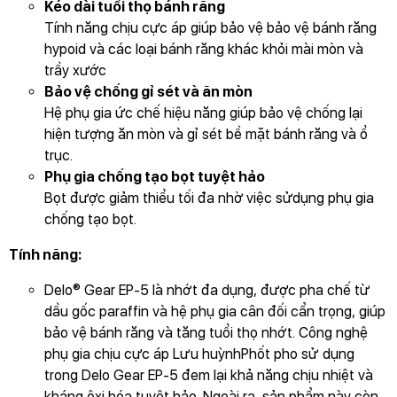
Kéo dài tuổi thọ bánh răng
Tính năng chịu cực áp giúp bảo vệ bảo vệ bánh răng
hypoid và các loại bánh răng khác khỏi mài mòn và
trầy xước
Bảo vệ chống gỉ sét và ăn mòn
Hệ phụ gia ức chế hiệu năng giúp bảo vệ chống lại
hiện tượng ăn mòn và gỉ sét bề mặt bánh răng và ổ
trục.
Phụ gia chống tạo bọt tuyệt hảo
Bọt được giảm thiểu tối đa nhờ việc sửdụng phụ gia
chống tạo bọt.
Tính năng:
Delo® Gear EP-5 là nhớt đa dụng, được pha chế từ
dầu gốc paraffin và hệ phụ gia cân đối cẩn trọng, giúp
bảo vệ bánh răng và tăng tuổi thọ nhớt. Công nghệ
phụ gia chịu cực áp Lưu huỳnhPhốt pho sử dụng
trong Delo Gear EP-5 đem lại khả năng chịu nhiệt và
kháng ôxi hóa tuyệt hảo. Ngoài ra, sản phẩm này còn